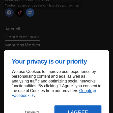
lundi au vendredi : 09h à 18h
Toutes les urgences seront traitées par e-mail.
Accueil
Contactez-nous
Mentions légales
Plan du site
Your privacy is our priority
We use Cookies to improve user experience by
Haut de page
personalising content and ads, as well as
analyzing traffic and optimizing social networks
functionalities. By clicking "I Agree" you consent to
the use of Cookies from our providers
Google
Facebook
.
I AGREE
Customize