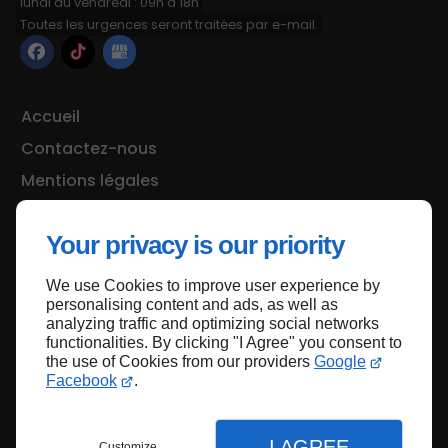
lundi au vendredi : 09h à 18h
Toutes les urgences seront traitées par e-mail.
Accueil
Contactez-nous
Mentions légales
Plan du site
Your privacy is our priority
We use Cookies to improve user experience by
Haut de page
personalising content and ads, as well as
analyzing traffic and optimizing social networks
functionalities. By clicking "I Agree" you consent to
the use of Cookies from our providers
Google
Facebook
.
I AGREE
Customize